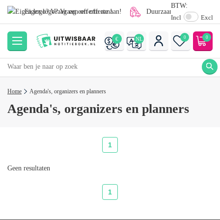
BTW:
Eigen logo? Vraag een offerte aan!
Duurzaam (gratis) verzond
Incl
Excl
0
0
€
NL
Home
Agenda's, organizers en planners
Agenda's, organizers en planners
1
Geen resultaten
1