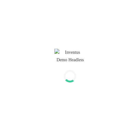
Footer menu 1
Accessoires Correctbook
Accessoires Happinote
Accessoires Moyu
Footer menu 2
Duurzaam Notitieboek
Duurzaam relatiegeschenk
Herbruikbaar notitieboek
Blog
Footer menu 3
Bestelling herroepen