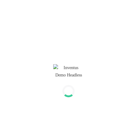
€ 7,20
incl. BTW
1
Footer menu 1
Accessoires Correctbook
Accessoires Happinote
Accessoires Moyu
Footer menu 2
Duurzaam Notitieboek
Duurzaam relatiegeschenk
Herbruikbaar notitieboek
Blog