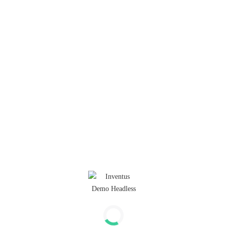
€ 27,50
€ 27,50
incl. BTW
incl. BTW
Correctbook pen | 0.6 | Rood | 10
Correctbook pen | 0.6 | Groen |
stuks
10 stuks
€ 27,50
€ 27,50
incl. BTW
incl. BTW
1
Footer menu 1